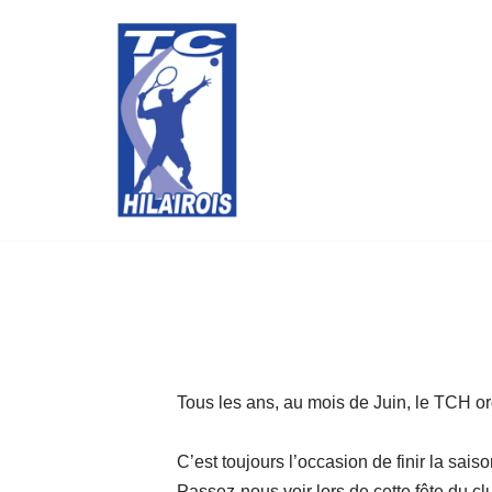
Aller
au
contenu
Tous les ans, au mois de Juin, le TCH or
C’est toujours l’occasion de finir la sa
Passez-nous voir lors de cette fête du cl