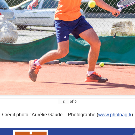
of
6
Crédit photo : Aurélie Gaude – Photographe (
www.photoag.fr
)