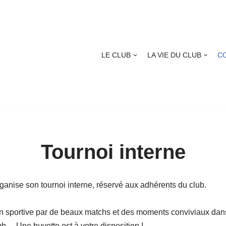
LE CLUB
LA VIE DU CLUB
C
Tournoi interne
ganise son tournoi interne, réservé aux adhérents du club.
ison sportive par de beaux matchs et des moments conviviaux dans
ub… Une buvette est à votre disposition !